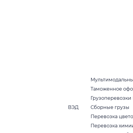
На конференции будут обсуждаться вопросы
законодательства страхования и вырабатываться
предложения по изменению правовых норм.
Кроме того, на обсуждение будет вынесен вопрос
об общероссийских стандартах упаковки и
крепления грузов, а также предложение о
создании единой службы по информированию и
мониторингу страхования перевозок.
Будут проведены мастер-классы от ведущих
представителей отрасли о порядке оценки
убытков, в том числе при рефрижераторных
перевозках по России, рассмотрены удачные
Мультимодальны
примеры урегулирования в спорных ситуациях.
Таможенное оф
В продолжение темы:
Грузоперевозки
Компания «Адамос» увеличила лимит страхования
грузов на все перевозки до 4,5 миллионов рублей.
ВЭД
Сборные грузы
Перевозка цвето
Перевозка хими