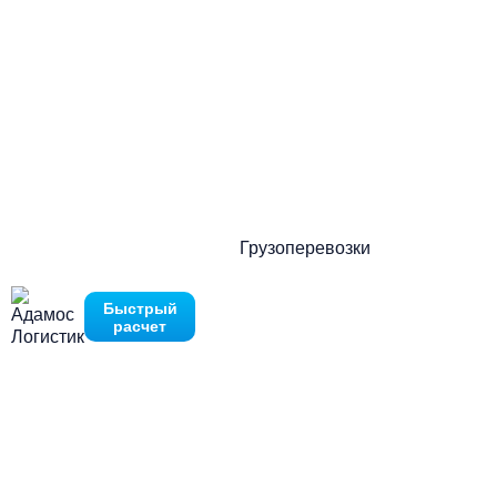
в 2026 году
Нажимая на кнопку отправить Вы соглашаетесь с
политикой кон
Нажимая на кнопку отправить Вы соглашаетесь с
политикой кон
19 февраля 2026
1 мин.
Количество просмотров:
153
Грузоперевозки
Быстрый
расчет
Перевозка строительных материалов стала предметом
серьезных обсуждений в бизнес-сообществе. Крупные
объединения производителей стройматериалов
обратились к вице-премьеру Марату Хуснуллину с
просьбой продлить льготный тариф на транспортировку.
Без этого послабления стоимость услуг может вырасти
на 16%, что скажется на ценах строительства, включая
государственные объекты. Доля материалов в