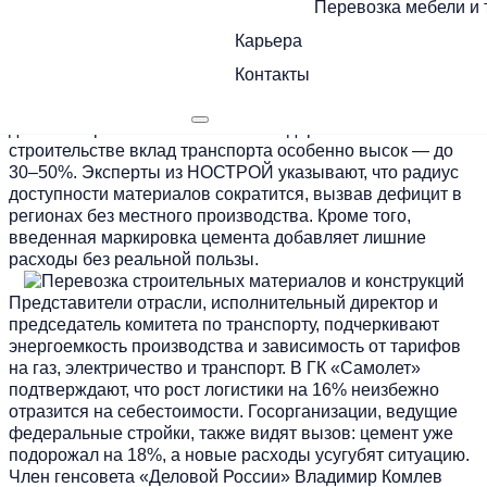
Перевозка мебели и 
отпускные цены, чтобы компенсировать расходы.
Карьера
Девелоперы отмечают, что это критично для проектов с
низкой маржинальностью, где доставка стройматериалов
Контакты
входит в ключевые затраты. Возможны задержки
строительства, удорожание жилья для покупателей и
даже замораживание объектов. В дорожном
строительстве вклад транспорта особенно высок — до
30–50%. Эксперты из НОСТРОЙ указывают, что радиус
доступности материалов сократится, вызвав дефицит в
регионах без местного производства. Кроме того,
введенная маркировка цемента добавляет лишние
расходы без реальной пользы.
Представители отрасли, исполнительный директор и
председатель комитета по транспорту, подчеркивают
энергоемкость производства и зависимость от тарифов
на газ, электричество и транспорт. В ГК «Самолет»
подтверждают, что рост логистики на 16% неизбежно
отразится на себестоимости. Госорганизации, ведущие
федеральные стройки, также видят вызов: цемент уже
подорожал на 18%, а новые расходы усугубят ситуацию.
Член генсовета «Деловой России» Владимир Комлев