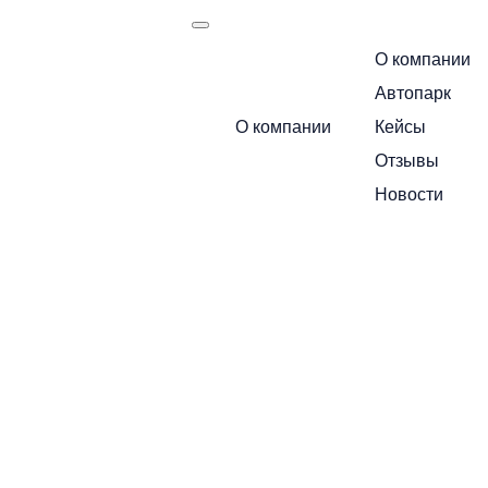
О компании
есть
Автопарк
Назад в новости
О компании
Кейсы
Льгота на
Маршрут следования:
Москва — Санкт-Петербург
Отзывы
Новости
перевозку
Позвоните по бесплатному номеру и уточн
+7 495 649-84-10
строительных
Или получите расчет через мессенджеры
материалов:
Telegram
MA
продлят ли ее