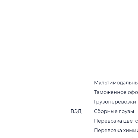
Департамент ВЭД
По всем вопросам
ved@adamos.ru
Служба контроля качества
Для отправки жалоб и предложений
control@adamos.ru
Мультимодальны
Макертинг и PR
Таможенное оф
Для отправки предложений
Грузоперевозки
marketing@adamos.ru
ВЭД
Сборные грузы
HR
Перевозка цвето
Перевозка хими
Для отправки предложений