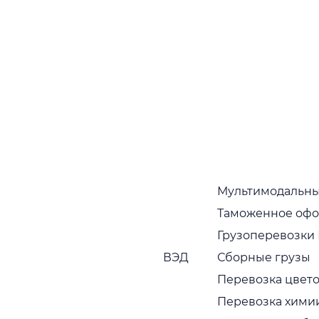
01.
Стабильные отправки по расписанию
02.
Мультимодальны
Гарантия наличия оборудования
Таможенное оф
03.
Грузоперевозки
ВЭД
Сборные грузы
Гибкие тарифные ставки
Перевозка цвето
Перевозка хими
04.