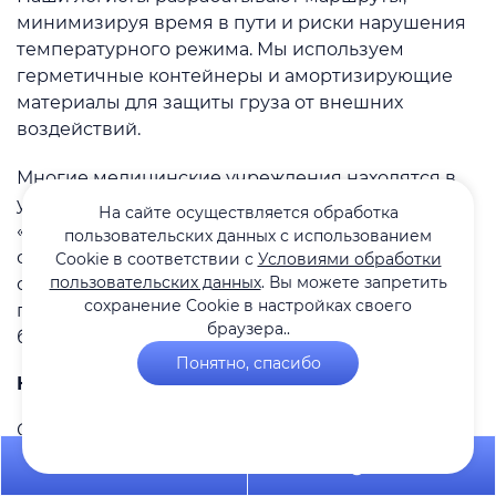
минимизируя время в пути и риски нарушения
температурного режима. Мы используем
герметичные контейнеры и амортизирующие
материалы для защиты груза от внешних
воздействий.
Многие медицинские учреждения находятся в
удаленных регионах, что усложняет доставку. В
На сайте осуществляется обработка
«Адамос» мы подбираем транспорт, способный
пользовательских данных с использованием
справиться с такими задачами, и предоставляем
Cookie в соответствии с
Условиями обработки
пользовательских данных
. Вы можете запретить
отслеживание груза в реальном времени. Это
сохранение Cookie в настройках своего
позволяет клиентам контролировать процесс и
браузера..
быть уверенными в своевременной поставке.
Понятно, спасибо
Как заказать перевозку в «Адамос»?
Организовать грузоперевозки вакцин и
биологических препаратов с «Адамос» – это
+7 495 649-84-10
Telegram
быстро и удобно. Оставьте заявку на сайте или