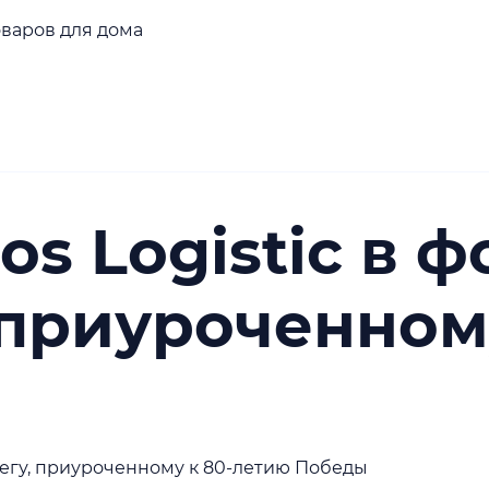
оваров для дома
s Logistic в ф
 приуроченном