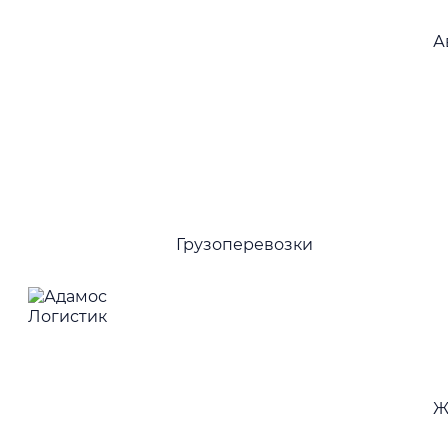
А
Н
к
Грузоперевозки
Ж