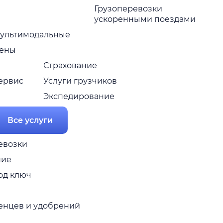
Грузоперевозки
ускоренными поездами
ультимодальные
ены
Страхование
ервис
Услуги грузчиков
Экспедирование
Все услуги
евозки
ние
од ключ
женцев и удобрений