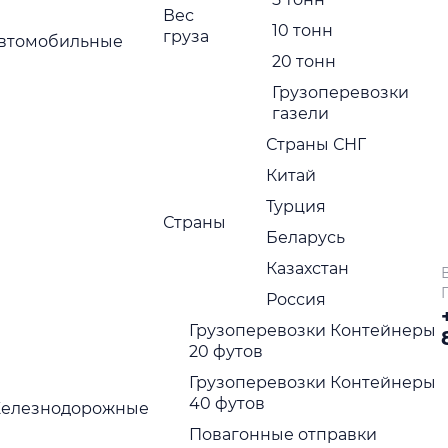
Вес
10 тонн
груза
втомобильные
Нажимая на кнопку отправить Вы соглашаетесь с
политик
конфиденциальности
20 тонн
ажимая на кнопку отправить Вы соглашаетесь с
политикой
Грузоперевозки
онфиденциальности
газели
Страны СНГ
Китай
Турция
Страны
Беларусь
Казахстан
Россия
Грузоперевозки Контейнеры
20 футов
Грузоперевозки Контейнеры
40 футов
елезнодорожные
Повагонные отправки