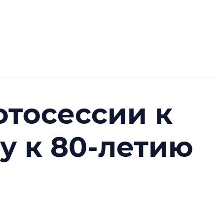
отосессии к
у к 80-летию