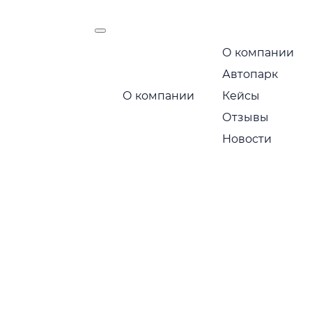
О компании
есть
Автопарк
Маршрут следования:
О компании
Кейсы
Москва — Санкт-Петербур
Отзывы
Новости
Позвоните по бесплатному номеру 
стоимость
+7 495 649-84-10
Или получите расчет через мессендж
Telegram
MA