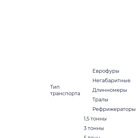
Поиск
г
и уточните
Еврофуры
Негабаритные
Тип
Длинномеры
транспорта
еры
Тралы
X
Рефрижераторы
1,5 тонны
3 тонны
5 тонн