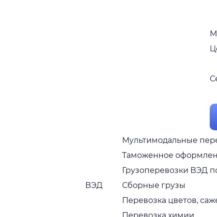
М
Ц
С
Мультимодальные пер
Таможенное оформле
Грузоперевозки ВЭД п
ВЭД
Сборные грузы
Перевозка цветов, са
Перевозка химии