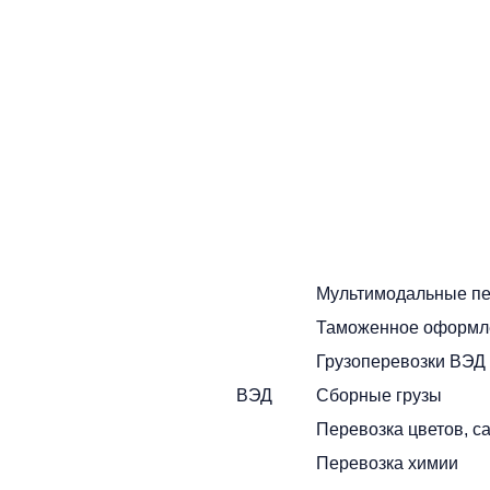
работать, как правило, работают постоянно
Собственный автопарк
Собственный растущий автопарк в широком
ассортименте. Регулярная диагностика и обновление
транспортных средств
Пунктуальность
Привозим грузы вовремя, без задержек
Сервис с заботой
Мультимодальные пе
Наши сотрудники вежливы, исполнительны и
Таможенное оформл
компетентны
Грузоперевозки ВЭД
Гарантии безопасности
ВЭД
Сборные грузы
Мы учитываем всевозможные риски и берем на себя
Перевозка цветов, с
ответственность за сохранность груза
Перевозка химии
Страхование груза