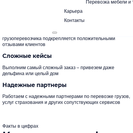
Перевозка мебели и 
Оказываем услуги страхования и экспедирования груза
Карьера
Большой опыт
Контакты
Опыт работы компании и статус надежного
грузоперевозчика подкрепляется положительными
отзывами клиентов
Сложные кейсы
Выполним самый сложный заказ – привезем даже
дельфина или целый дом
Надежные партнеры
Работаем с надежными партнерами по перевозке грузов,
услуг страхования и других сопутствующих сервисов
Факты в цифрах