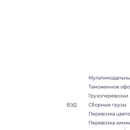
Наши преимущества многочисленно
подтверждаются тем фактом, что партнеры,
которые начали с нами работать, как правило,
работают постоянно
Собственный автопарк
Собственный растущий автопарк в широком
ассортименте. Регулярная диагностика и
обновление транспортных средств
Пунктуальность
Привозим грузы вовремя, без задержек
Мультимодальны
Таможенное оф
Сервис с заботой
Грузоперевозки
Наши сотрудники вежливы, исполнительны и
ВЭД
Сборные грузы
компетентны
Перевозка цвето
Гарантии безопасности
Перевозка хими
Мы учитываем всевозможные риски и берем на