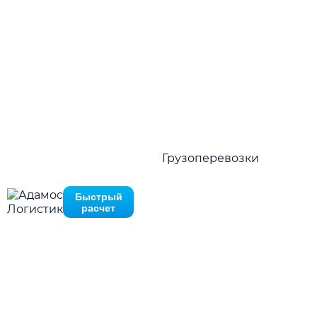
Стабильные отправки по расписанию
Нажимая на кнопку отправить Вы соглашаетесь с
политико
02.
конфиденциальности
Гарантия наличия оборудования
Нажимая на кнопку отправить Вы соглашаетесь с
политик
03.
конфиденциальности
Гибкие тарифные ставки
04.
Грузоперевозки
Широкая география
Быстрый
расчет
Преимущества
Причины выбрать
«Adamos Logistic»