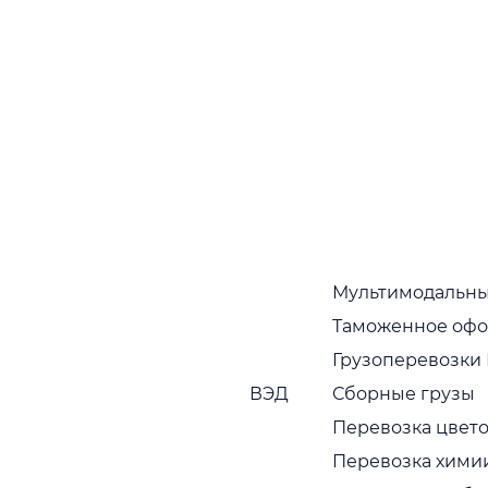
Наши преимущества многочисленно
подтверждаются тем фактом, что партнеры,
которые начали с нами работать, как правило,
работают постоянно
Собственный автопарк
Собственный растущий автопарк в широком
ассортименте. Регулярная диагностика и
обновление транспортных средств
Пунктуальность
Привозим грузы вовремя, без задержек
Мультимодальны
Таможенное оф
Сервис с заботой
Грузоперевозки
Наши сотрудники вежливы, исполнительны и
ВЭД
Сборные грузы
компетентны
Перевозка цвето
Гарантии безопасности
Перевозка хими
Мы учитываем всевозможные риски и берем на