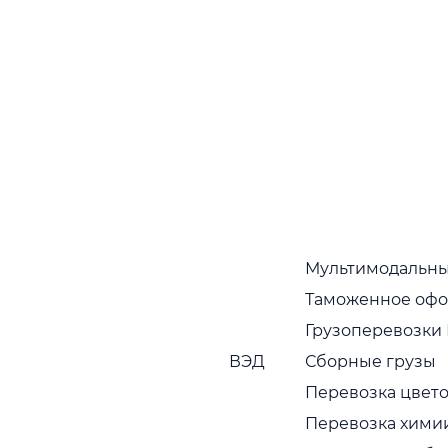
Широкая география
Преимущества
Причины выбрать
«Adamos Logistic»
Наши преимущества многочисленно
подтверждаются тем фактом, что партнеры,
Мультимодальны
которые начали с нами работать, как правило,
работают постоянно
Таможенное оф
Грузоперевозки
Собственный автопарк
ВЭД
Сборные грузы
Собственный растущий автопарк в широком
ассортименте. Регулярная диагностика и
Перевозка цвето
обновление транспортных средств
Перевозка хими