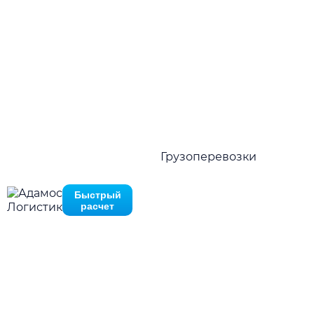
грузоперевозки по всей России по цене от 15 руб.
за 1 км
Нажимая на кнопку отправить Вы соглашаетесь с
политико
Перезвоните мне
конфиденциальности
Нажимая на кнопку отправить Вы соглашаетесь с
политик
Быстро рассчитать в MAX
конфиденциальности
01.
Грузоперевозки
Стабильные отправки по расписанию
Быстрый
02.
расчет
Гарантия наличия оборудования
03.
Гибкие тарифные ставки
04.