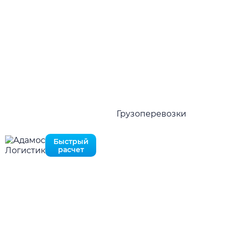
Перезвоните мне
MAX
Быстро рассчитать в MAX
Нажимая на кнопку отправить Вы соглашаетесь с
политикой конфиденциальности
Нажимая на кнопку отправить Вы соглашаетесь с
политикой конфиденциальности
Грузоперевозки
Быстрый
расчет