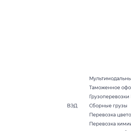
01.
Стабильные отправки по расписанию
02.
Гарантия наличия оборудования
03.
Мультимодальны
Таможенное оф
Гибкие тарифные ставки
Грузоперевозки
04.
ВЭД
Сборные грузы
Перевозка цвето
Широкая география
Перевозка хими