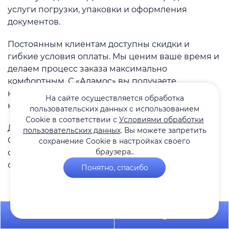
услуги погрузки, упаковки и оформления
документов.
Постоянным клиентам доступны скидки и
гибкие условия оплаты. Мы ценим ваше время и
делаем процесс заказа максимально
комфортным. С «Адамос» вы получаете
надежного партнера для транспортировки
На сайте осуществляется обработка
кирпича.
пользовательских данных с использованием
Cookie в соответствии с
Условиями обработки
Доставьте кирпич надежно с «Адамос»!
пользовательских данных
. Вы можете запретить
Оформите заявку прямо сейчас, и мы
сохранение Cookie в настройках своего
браузера..
организуем транспортировку по выгодной цене
с гарантией качества!
Понятно, спасибо
Читать больше
+7 495 649-84-10
Telegram