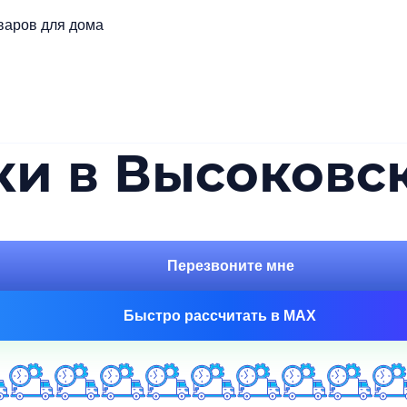
варов для дома
ки в Высоковс
Перезвоните мне
Быстро рассчитать в MAX