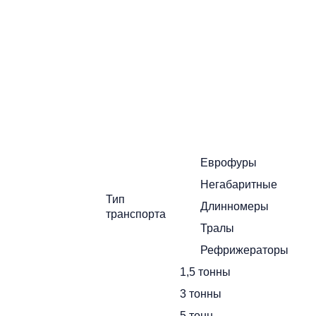
Поиск
г
и уточните
Еврофуры
Негабаритные
Тип
Длинномеры
транспорта
еры
Тралы
X
Рефрижераторы
1,5 тонны
3 тонны
5 тонн