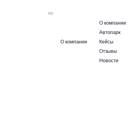
О компании
есть
Автопарк
Маршрут следования:
О компании
Кейсы
Москва — Санкт-Петербур
Отзывы
Позвоните по бесплатному номеру 
Новости
стоимость
+7 495 649-84-10
Или получите расчет через мессендж
Telegram
MA