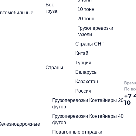
Вес
10 тонн
груза
политикой
втомобильные
Нажимая на кнопку отправить Вы соглашаетесь с
конфиденциальности
20 тонн
политикой
жимая на кнопку отправить Вы соглашаетесь с
Грузоперевозки
онфиденциальности
газели
Страны СНГ
Китай
Турция
Страны
Беларусь
Казахстан
Время
По вс
Россия
+7 
Грузоперевозки Контейнеры 20
10
футов
Грузоперевозки Контейнеры 40
футов
елезнодорожные
Повагонные отправки