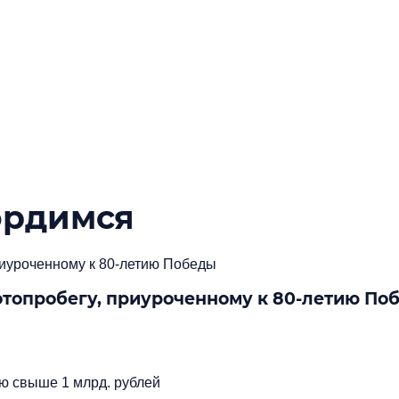
ордимся
мотопробегу, приуроченному к 80-летию По
Подробнее