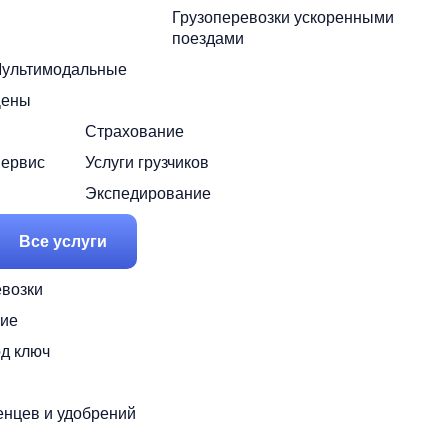
Грузоперевозки ускоренными
поездами
ультимодальные
ены
Страхование
ервис
Услуги грузчиков
Экспедирование
Все услуги
возки
ие
од ключ
енцев и удобрений