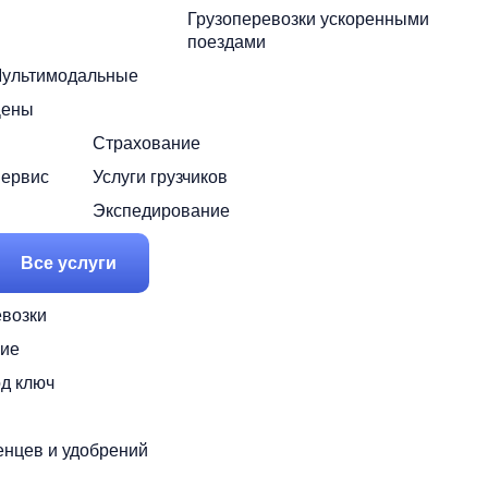
Грузоперевозки ускоренными
поездами
ультимодальные
ены
Страхование
ервис
Услуги грузчиков
Экспедирование
Все услуги
возки
ие
од ключ
енцев и удобрений