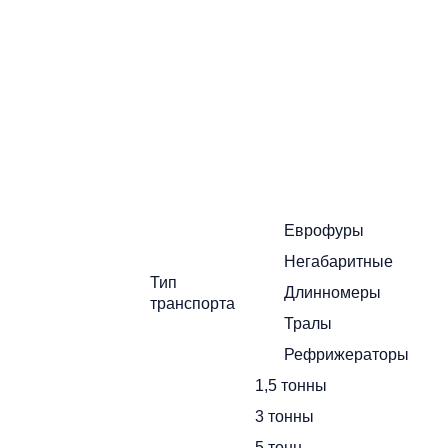
Поиск
г
и уточните
Еврофуры
Негабаритные
Тип
Длинномеры
транспорта
еры
Тралы
X
Рефрижераторы
1,5 тонны
3 тонны
5 тонн