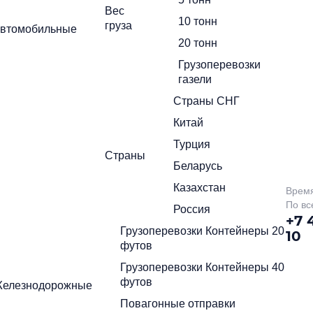
Вес
10 тонн
груза
политикой
втомобильные
Нажимая на кнопку отправить Вы соглашаетесь с
конфиденциальности
20 тонн
политикой
жимая на кнопку отправить Вы соглашаетесь с
Грузоперевозки
онфиденциальности
газели
Страны СНГ
Китай
Турция
Страны
Беларусь
Казахстан
Время
По вс
Россия
+7 
Грузоперевозки Контейнеры 20
10
футов
Грузоперевозки Контейнеры 40
футов
елезнодорожные
Повагонные отправки