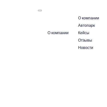
О компании
есть
Автопарк
Маршрут следования:
О компании
Кейсы
Москва — Санкт-Петербур
Отзывы
Позвоните по бесплатному номеру 
Новости
стоимость
+7 495 649-84-10
Или получите расчет через мессендж
Telegram
MA