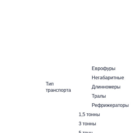
Поиск
ите стоимость
Еврофуры
Негабаритные
Тип
Длинномеры
транспорта
Тралы
X
Рефрижераторы
1,5 тонны
3 тонны
5 тонн