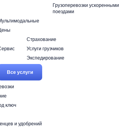
Грузоперевозки ускоренными
поездами
Мультимодальные
Цены
Страхование
Сервис
Услуги грузчиков
Экспедирование
Все услуги
евозки
ние
од ключ
женцев и удобрений