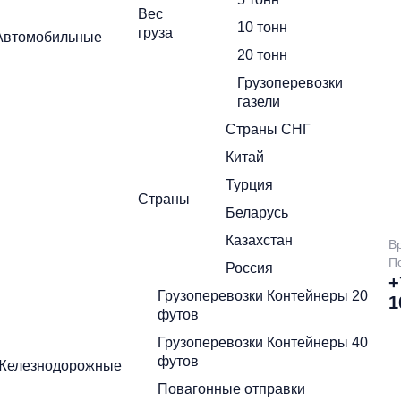
Вес
10 тонн
груза
Автомобильные
Нажимая на кнопку отправить Вы соглашаетесь с
политикой
конфиденциальности
20 тонн
жимая на кнопку отправить Вы соглашаетесь с
политикой
Грузоперевозки
онфиденциальности
газели
Страны СНГ
Китай
Турция
Страны
Беларусь
Казахстан
В
П
Россия
+
Грузоперевозки Контейнеры 20
1
футов
Грузоперевозки Контейнеры 40
футов
Железнодорожные
Повагонные отправки