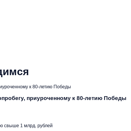
димся
топробегу, приуроченному к 80-летию Победы
Подробнее