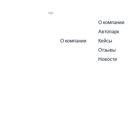
О компании
есть
Автопарк
Маршрут следования:
О компании
Кейсы
Москва — Санкт-Петербург
Отзывы
Новости
Позвоните по бесплатному номеру и уточн
+7 495 649-84-10
Или получите расчет через мессенджеры
Telegram
MA