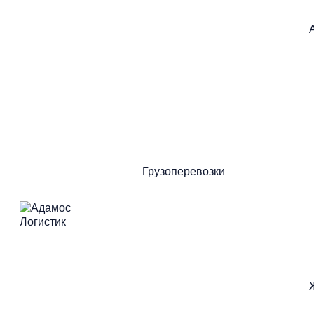
На
к
Грузоперевозки