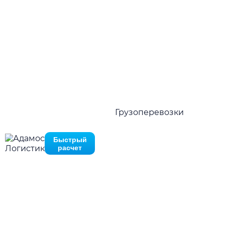
Стабильные отправки по расписанию
Нажимая на кнопку отправить Вы соглашаетесь с
политико
02.
конфиденциальности
Гарантия наличия оборудования
Нажимая на кнопку отправить Вы соглашаетесь с
политик
03.
конфиденциальности
Гибкие тарифные ставки
04.
Грузоперевозки
Широкая география
Быстрый
расчет
Преимущества
Причины выбрать
«Adamos Logistic»