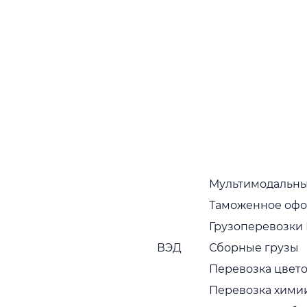
Наши преимущества многочисленно
подтверждаются тем фактом, что партнеры,
которые начали с нами работать, как правило,
работают постоянно
Собственный автопарк
Собственный растущий автопарк в широком
ассортименте. Регулярная диагностика и
обновление транспортных средств
Пунктуальность
Привозим грузы вовремя, без задержек
Мультимодальны
Таможенное оф
Сервис с заботой
Грузоперевозки
Наши сотрудники вежливы, исполнительны и
ВЭД
Сборные грузы
компетентны
Перевозка цвето
Гарантии безопасности
Перевозка хими
Мы учитываем всевозможные риски и берем на