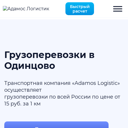
Быстрый
расчет
есть
Поиск
Маршрут следования:
Москва — Санкт-
Грузоперевозки в
Петербург
Одинцово
Позвоните по бесплатному
номеру и уточните стоимость
Транспортная компания «Adamos Logistic»
осуществляет
+7 495 649-84-10
грузоперевозки по всей России по цене от
15 руб. за 1 км
Или получите расчет
через мессенджеры
Telegram