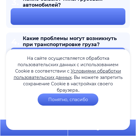
3.
автомобилей?
Какие проблемы могут возникнуть
4.
при транспортировке груза?
На сайте осуществляется обработка
пользовательских данных с использованием
Cookie в соответствии с
Условиями обработки
пользовательских данных
. Вы можете запретить
Что необходимо сделать, чтобы
5.
сохранение Cookie в настройках своего
заказать услугу грузоперевозки?
браузера..
Понятно, спасибо
Можно ли отследить текущее
6.
местоположение груза?
+7 495 649-84-10
Telegram