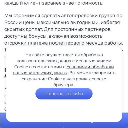
каждый клиент заранее знает стоимость.
Мы стремимся сделать автоперевозки грузов по
России цены максимально выгодными, избегая
скрытых доплат. Для постоянных партнеров
доступны бонусы, включая возможность
отсрочки платежа после первого месяца работы.
Точную стоимость можно уточнить, обратившись
На сайте осуществляется обработка
к нашим специалистам через сайт.
пользовательских данных с использованием
Cookie в соответствии с
Условиями обработки
Преимущества сотрудничества с
пользовательских данных
. Вы можете запретить
Adamos Logistic
сохранение Cookie в настройках своего
браузера..
Наша компания заслужила репутацию
Понятно, спасибо
надежного перевозчика, работая с такими
известными брендами, как Дикси, Магнит и
Спортмастер. Выбирая нас для грузоперевозок
по России, вы получаете:
+7 495 649-84-10
Telegram