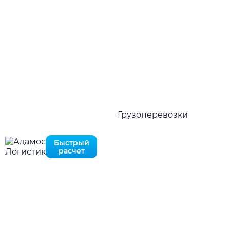
Оставьте запрос и мы ответим вам в течение 10
MAX
минут
Нажимая на кнопку отправить Вы соглашаетесь с
политикой конфиденциальности
Перезвоните мне
Быстро рассчитать в MAX
Нажимая на кнопку отправить Вы соглашаетесь с
политикой конфиденциальности
Грузоперевозки
Быстрый
расчет
ПРЕИМУЩЕСТВА
Причины выбрать «Adamos
Logistic»
Наши преимущества многочисленно