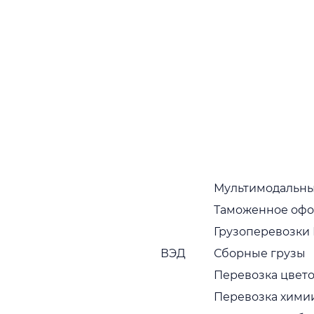
подтверждаются тем фактом, что партнеры,
которые начали с нами работать, как правило,
работают постоянно
Собственный автопарк
Собственный растущий автопарк в широком
ассортименте. Регулярная диагностика и обновление
транспортных средств
Мультимодальны
Таможенное оф
Грузоперевозки
ВЭД
Сборные грузы
Пунктуальность
Перевозка цвето
Привозим грузы вовремя, без задержек
Перевозка хими