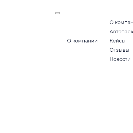
О компа
есть
Автопар
Маршрут следования:
О компании
Кейсы
Москва — Санкт-Петербур
Отзывы
Новости
Позвоните по бесплатному номеру 
стоимость
+7 495 649-84-10
Или получите расчет через мессендж
Telegram
MA