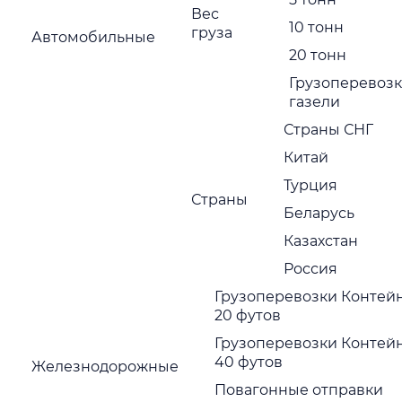
Вес
10 тонн
груза
Автомобильные
Нажимая на кнопку отправить Вы соглашаетесь с
политик
конфиденциальности
20 тонн
ажимая на кнопку отправить Вы соглашаетесь с
политикой
Грузоперевоз
онфиденциальности
газели
Страны СНГ
Китай
Турция
Страны
Беларусь
Казахстан
Россия
Грузоперевозки Контей
20 футов
Грузоперевозки Контей
40 футов
Железнодорожные
Повагонные отправки