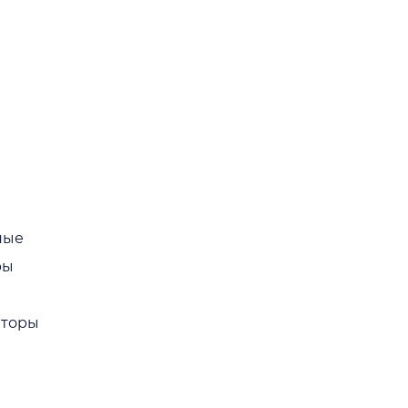
ные
ры
торы