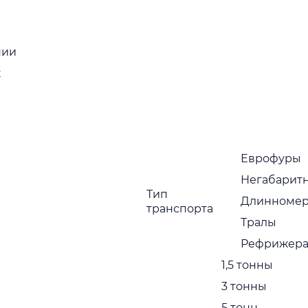
нии
к
Поиск
г
и уточните
Еврофуры
Негабарит
Тип
Длинноме
транспорта
еры
Тралы
X
Рефрижера
1,5 тонны
3 тонны
5 тонн