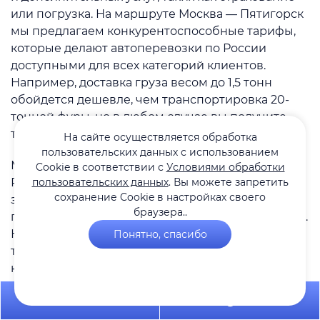
или погрузка. На маршруте Москва — Пятигорск
мы предлагаем конкурентоспособные тарифы,
которые делают автоперевозки по России
доступными для всех категорий клиентов.
Например, доставка груза весом до 1,5 тонн
обойдется дешевле, чем транспортировка 20-
тонной фуры, но в любом случае вы получите
точный расчет перед началом работы.
На сайте осуществляется обработка
пользовательских данных с использованием
Мы понимаем, что цены на автоперевозки по
Cookie в соответствии с
Условиями обработки
пользовательских данных
. Вы можете запретить
России — один из ключевых вопросов для
сохранение Cookie в настройках своего
заказчиков. Поэтому Adamos Logistic
браузера..
придерживается прозрачной ценовой политики.
Никаких скрытых платежей: вы платите только за
Понятно, спасибо
то, что указано в договоре. Для постоянных
клиентов после первого месяца сотрудничества
доступна отсрочка платежа — это особенно
+7 495 649-84-10
Telegram
удобно для бизнеса, который регулярно
организует перевозки по России.