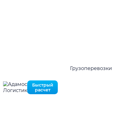
Оставьте запрос и мы ответим вам в течение 10
MAX
минут
Нажимая на кнопку отправить Вы соглашаетесь с
политикой конфиденциальности
Перезвоните мне
Быстро рассчитать в MAX
Нажимая на кнопку отправить Вы соглашаетесь с
политикой конфиденциальности
Грузоперевозки
Быстрый
расчет
ПРЕИМУЩЕСТВА
Причины выбрать «Adamos
Logistic»
Наши преимущества многочисленно