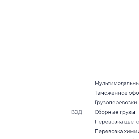
подтверждаются тем фактом, что партнеры,
которые начали с нами работать, как правило,
работают постоянно
Собственный автопарк
Собственный растущий автопарк в широком
ассортименте. Регулярная диагностика и обновление
транспортных средств
Мультимодальны
Таможенное оф
Грузоперевозки
ВЭД
Сборные грузы
Пунктуальность
Перевозка цвето
Привозим грузы вовремя, без задержек
Перевозка хими