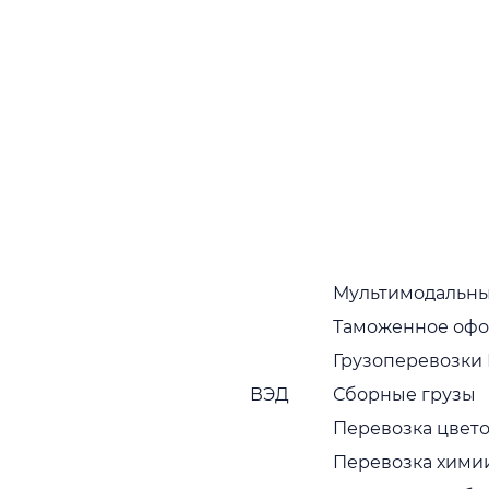
«Adamos Logistic»
Наши преимущества многочисленно
подтверждаются тем фактом, что партнеры,
которые начали с нами работать, как правило,
работают постоянно
Собственный автопарк
Собственный растущий автопарк в широком
ассортименте. Регулярная диагностика и
обновление транспортных средств
Пунктуальность
Мультимодальны
Привозим грузы вовремя, без задержек
Таможенное оф
Грузоперевозки
Сервис с заботой
ВЭД
Сборные грузы
Наши сотрудники вежливы, исполнительны и
Перевозка цвето
компетентны
Перевозка хими
Гарантии безопасности