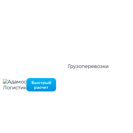
Свой автопарк - 118 автомобилей
Нажимая на кнопку отправить Вы соглашаетесь с
политико
конфиденциальности
Оставьте запрос и мы ответим вам в течение
10 минут
Нажимая на кнопку отправить Вы соглашаетесь с
политик
конфиденциальности
Перезвоните мне
Быстро рассчитать в MAX
Грузоперевозки
Быстрый
расчет
Преимущества
Причины выбрать