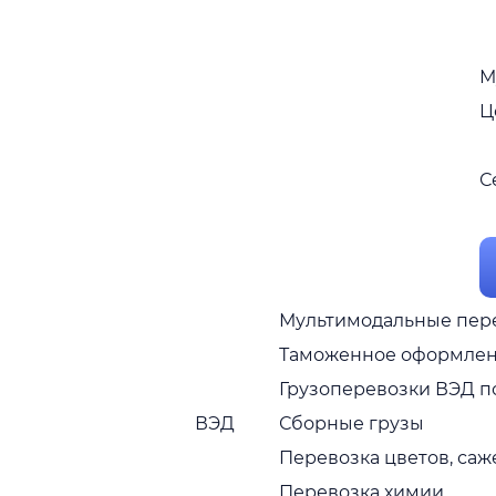
М
Ц
С
Мультимодальные пер
Таможенное оформле
Грузоперевозки ВЭД п
ВЭД
Сборные грузы
Перевозка цветов, са
Перевозка химии