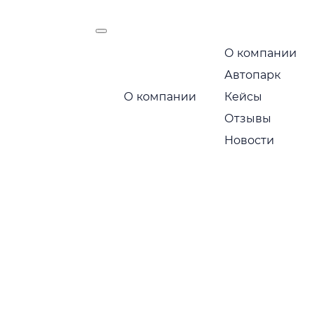
О компании
есть
Автопарк
Маршрут следования:
О компании
Кейсы
Москва — Санкт-Петербур
Отзывы
Новости
Позвоните по бесплатному номеру 
стоимость
+7 495 649-84-10
Или получите расчет через мессендж
Telegram
MA