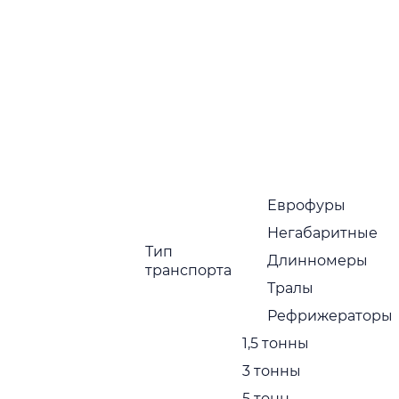
Поиск
г
и уточните
Еврофуры
Негабаритные
Тип
Длинномеры
транспорта
еры
Тралы
X
Рефрижераторы
1,5 тонны
3 тонны
5 тонн