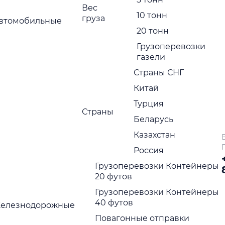
Вес
10 тонн
груза
втомобильные
Нажимая на кнопку отправить Вы соглашаетесь с
политик
конфиденциальности
20 тонн
ажимая на кнопку отправить Вы соглашаетесь с
политикой
Грузоперевозки
онфиденциальности
газели
Страны СНГ
Китай
Турция
Страны
Беларусь
Казахстан
Россия
Грузоперевозки Контейнеры
20 футов
Грузоперевозки Контейнеры
40 футов
елезнодорожные
Повагонные отправки