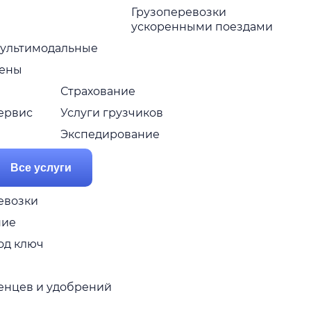
Грузоперевозки
ускоренными поездами
ультимодальные
ены
Страхование
ервис
Услуги грузчиков
Экспедирование
Все услуги
евозки
ние
од ключ
женцев и удобрений