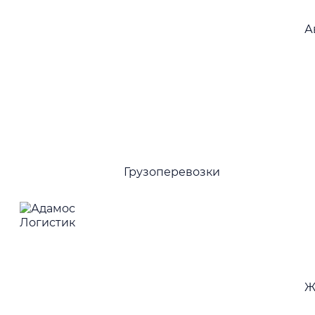
А
Н
к
Грузоперевозки
Ж