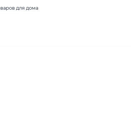
оваров для дома
зки
ертау