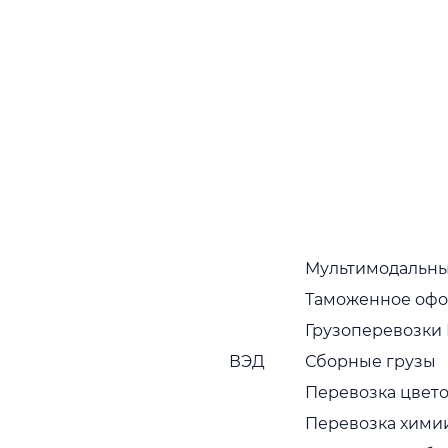
подтверждаются тем фактом, что партнеры,
которые начали с нами работать, как правило,
работают постоянно
Собственный автопарк
Собственный растущий автопарк в широком
ассортименте. Регулярная диагностика и обновление
транспортных средств
Мультимодальны
Таможенное оф
Грузоперевозки
ВЭД
Сборные грузы
Пунктуальность
Перевозка цвето
Привозим грузы вовремя, без задержек
Перевозка хими