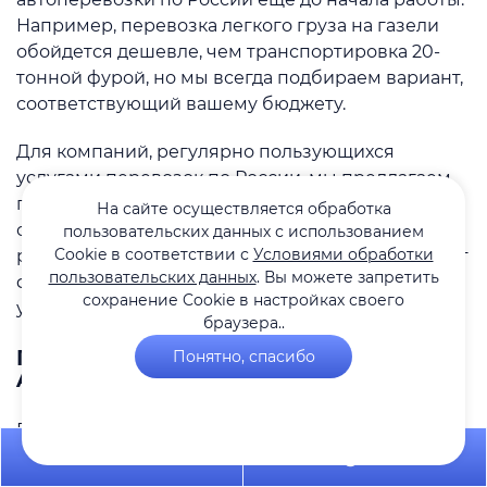
Например, перевозка легкого груза на газели
обойдется дешевле, чем транспортировка 20-
тонной фурой, но мы всегда подбираем вариант,
соответствующий вашему бюджету.
Для компаний, регулярно пользующихся
услугами перевозок по России, мы предлагаем
гибкие условия. После первого месяца
На сайте осуществляется обработка
сотрудничества постоянные клиенты могут
пользовательских данных с использованием
Cookie в соответствии с
Условиями обработки
рассчитывать на отсрочку платежа, что упрощает
пользовательских данных
. Вы можете запретить
финансовые расчеты и делает партнерство еще
сохранение Cookie в настройках своего
удобнее.
браузера..
Преимущества сотрудничества с
Понятно, спасибо
Adamos Logistic
Работая с нами, вы получаете:
+7 495 649-84-10
Telegram
Широкий выбор машин.
От малотоннажных