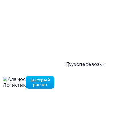
Оставьте запрос и мы ответим вам в течение 10
MAX
минут
Нажимая на кнопку отправить Вы соглашаетесь с
политикой конфиденциальности
Перезвоните мне
Быстро рассчитать в MAX
Нажимая на кнопку отправить Вы соглашаетесь с
политикой конфиденциальности
Грузоперевозки
Быстрый
расчет
ПРЕИМУЩЕСТВА
Причины выбрать «Adamos
Logistic»
Наши преимущества многочисленно