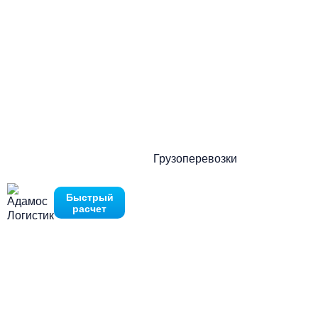
Оставьте запрос и мы ответим вам в течение 10
политикой ко
Нажимая на кнопку отправить Вы соглашаетесь с
минут
политикой
Нажимая на кнопку отправить Вы соглашаетесь с
конфиденциальности
Перезвоните мне
Быстро рассчитать в MAX
Грузоперевозки
Быстрый
расчет
Преимущества
Причины выбрать
«Adamos Logistic»