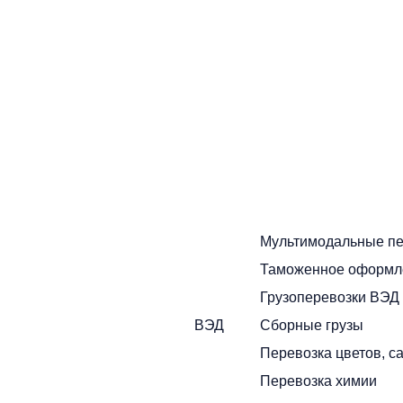
Наши преимущества многочисленно подтверждаются
тем фактом, что партнеры, которые начали с нами
работать, как правило, работают постоянно
Собственный автопарк
Собственный растущий автопарк в широком
ассортименте. Регулярная диагностика и обновление
транспортных средств
Пунктуальность
Привозим грузы вовремя, без задержек
Мультимодальные пе
Сервис с заботой
Таможенное оформл
Наши сотрудники вежливы, исполнительны и
Грузоперевозки ВЭД
компетентны
ВЭД
Сборные грузы
Гарантии безопасности
Перевозка цветов, с
Мы учитываем всевозможные риски и берем на себя
Перевозка химии
ответственность за сохранность груза