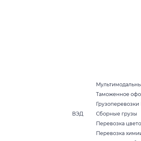
Наши преимущества многочисленно
подтверждаются тем фактом, что партнеры,
которые начали с нами работать, как правило,
работают постоянно
Собственный автопарк
Собственный растущий автопарк в широком
ассортименте. Регулярная диагностика и
обновление транспортных средств
Пунктуальность
Привозим грузы вовремя, без задержек
Мультимодальны
Таможенное оф
Сервис с заботой
Грузоперевозки
Наши сотрудники вежливы, исполнительны и
ВЭД
Сборные грузы
компетентны
Перевозка цвето
Гарантии безопасности
Перевозка хими
Мы учитываем всевозможные риски и берем на