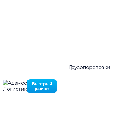
Стабильные отправки по расписанию
Нажимая на кнопку отправить Вы соглашаетесь с
политико
02.
конфиденциальности
Гарантия наличия оборудования
Нажимая на кнопку отправить Вы соглашаетесь с
политик
03.
конфиденциальности
Гибкие тарифные ставки
04.
Грузоперевозки
Широкая география
Быстрый
расчет
Преимущества
Причины выбрать
«Adamos Logistic»