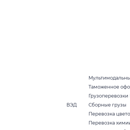
Наши преимущества многочисленно
подтверждаются тем фактом, что партнеры,
которые начали с нами работать, как правило,
работают постоянно
Собственный автопарк
Собственный растущий автопарк в широком
ассортименте. Регулярная диагностика и
обновление транспортных средств
Пунктуальность
Привозим грузы вовремя, без задержек
Мультимодальны
Таможенное оф
Сервис с заботой
Грузоперевозки
Наши сотрудники вежливы, исполнительны и
ВЭД
Сборные грузы
компетентны
Перевозка цвето
Гарантии безопасности
Перевозка хими
Мы учитываем всевозможные риски и берем на