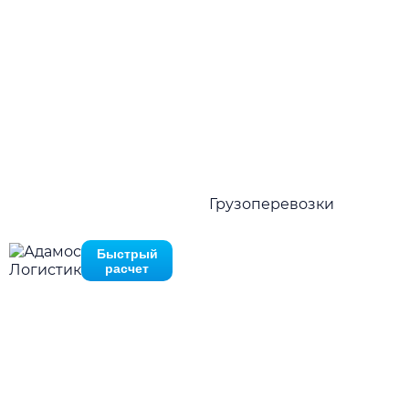
грузоперевозки по всей России по цене от 15 руб.
за 1 км
Нажимая на кнопку отправить Вы соглашаетесь с
политико
Перезвоните мне
конфиденциальности
Нажимая на кнопку отправить Вы соглашаетесь с
политик
Быстро рассчитать в MAX
конфиденциальности
01.
Грузоперевозки
Стабильные отправки по расписанию
Быстрый
02.
расчет
Гарантия наличия оборудования
03.
Гибкие тарифные ставки
04.