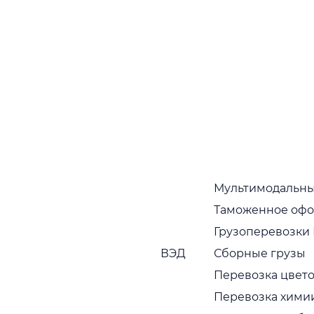
Широкая география
Преимущества
Причины выбрать
«Adamos Logistic»
Наши преимущества многочисленно
подтверждаются тем фактом, что партнеры,
Мультимодальны
которые начали с нами работать, как правило,
работают постоянно
Таможенное оф
Грузоперевозки
Собственный автопарк
ВЭД
Сборные грузы
Собственный растущий автопарк в широком
ассортименте. Регулярная диагностика и
Перевозка цвето
обновление транспортных средств
Перевозка хими