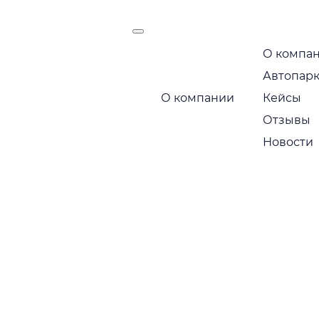
О компа
есть
Автопар
Маршрут следования:
О компании
Кейсы
Москва — Санкт-Петербур
Отзывы
Новости
Позвоните по бесплатному номеру 
стоимость
+7 495 649-84-10
Или получите расчет через мессендж
Telegram
MA