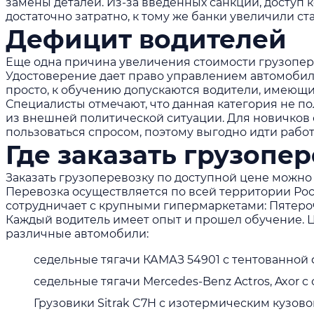
замены деталей. Из-за введенных санкций, доступ к
достаточно затратно, к тому же банки увеличили ст
Дефицит водителей
Еще одна причина увеличения стоимости грузоперев
Удостоверение дает право управлением автомобилем
просто, к обучению допускаются водители, имеющи
Специалисты отмечают, что данная категория не по
из внешней политической ситуации. Для новичков с
пользоваться спросом, поэтому выгодно идти работ
Где заказать грузопе
Заказать грузоперевозку по доступной цене можно 
Перевозка осуществляется по всей территории Росс
сотрудничает с крупными гипермаркетами: Пятерочк
Каждый водитель имеет опыт и прошел обучение. Ц
различные автомобили:
седельные тягачи КАМАЗ 54901 с тентованной 
седельные тягачи Mercedes-Benz Actros, Axor
Грузовики Sitrak C7H с изотермическим кузово