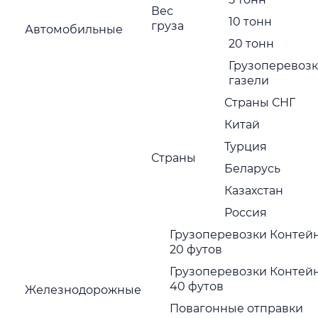
Вес
10 тонн
груза
Автомобильные
Нажимая на кнопку отправить Вы соглашаетесь с
политик
конфиденциальности
20 тонн
ажимая на кнопку отправить Вы соглашаетесь с
политикой
Грузоперевоз
онфиденциальности
газели
Страны СНГ
Китай
Турция
Страны
Беларусь
Казахстан
Россия
Грузоперевозки Контей
20 футов
Грузоперевозки Контей
40 футов
Железнодорожные
Повагонные отправки