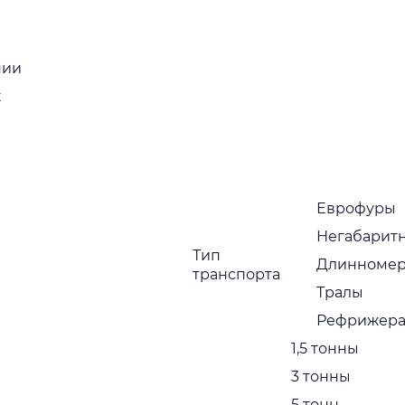
нии
к
Поиск
г
и уточните
Еврофуры
Негабарит
Тип
Длинноме
транспорта
еры
Тралы
X
Рефрижера
1,5 тонны
3 тонны
5 тонн