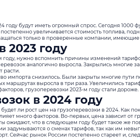
 году будут иметь огромный спрос. Сегодня 1000 
как постепенно увеличивается стоимость топлива, по
бращаться только в проверенные компании, имеющие
в 2023 году
м году, нужно вспомнить причины изменений тарифо
 перевозок аналогично выросла. Закрылись многие за
т расти.
тво импорта снизилось. Были закрыты многие пути
ых маршрутах выросла в три раза. Увеличились тари
акторов, грузоперевозки 2023-м году стали дороже.
озок в 2024 году
будет ли рост цен на грузоперевозки в 2024. Как по
влияет много факторов. Во-первых, цена зависит от
ы ожидают, что в следующем году будет такое же по
 задумываются о сменах тарифов, так как им невыго
орт. Сейчас рынок России постепенно стареет и, сл