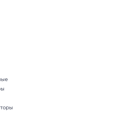
ные
ры
торы