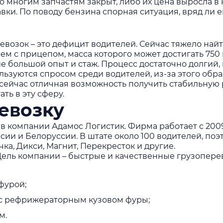
о многим запчастям закрыт, либо их цена выросла в
авки. По поводу бензина спорная ситуация, вряд ли е
озок – это дефицит водителей. Сейчас тяжело найт
 с прицепом, масса которого может достигать 750 к
е большой опыт и стаж. Процесс достаточно долгий,
льзуются спросом среди водителей, из-за этого обра
ейчас отличная возможность получить стабильную р
ать в эту сферу.
ревозку
в компании Адамос Логистик. Фирма работает с 2009
ии и Белоруссии. В штате около 100 водителей, поэ
а, Дикси, Магнит, Перекресток и другие.
ель компании – быстрые и качественные грузоперево
фурой;
 c с рефрижераторным кузовом фуры;
м.