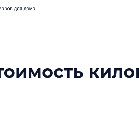
варов для дома
стоимость кило