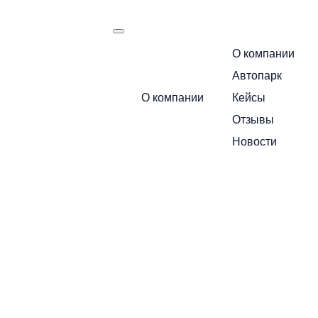
О компании
есть
Автопарк
Маршрут следования:
О компании
Кейсы
Москва — Санкт-Петербур
Отзывы
Позвоните по бесплатному номеру 
Новости
стоимость
+7 495 649-84-10
Или получите расчет через мессендж
Telegram
MA