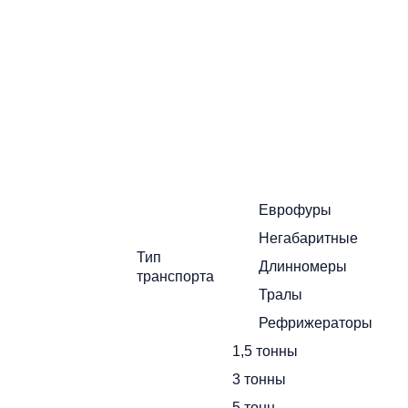
Поиск
г
и уточните
Еврофуры
Негабаритные
Тип
Длинномеры
транспорта
еры
Тралы
X
Рефрижераторы
1,5 тонны
3 тонны
5 тонн