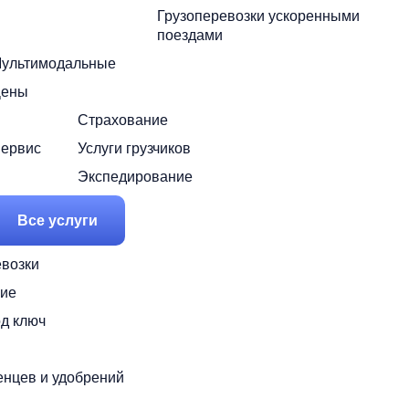
Грузоперевозки ускоренными
поездами
ультимодальные
ены
Страхование
ервис
Услуги грузчиков
Экспедирование
Все услуги
возки
ие
од ключ
енцев и удобрений