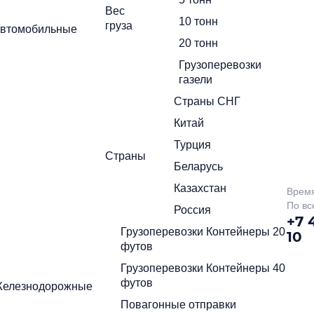
Вес
10 тонн
груза
политикой
втомобильные
Нажимая на кнопку отправить Вы соглашаетесь с
конфиденциальности
20 тонн
политикой
жимая на кнопку отправить Вы соглашаетесь с
Грузоперевозки
онфиденциальности
газели
Страны СНГ
Китай
Турция
Страны
Беларусь
Казахстан
Время
По вс
Россия
+7 
Грузоперевозки Контейнеры 20
10
футов
Грузоперевозки Контейнеры 40
футов
елезнодорожные
Повагонные отправки