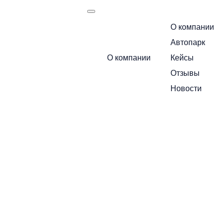
О компании
есть
Автопарк
Назад в новости
О компании
Кейсы
Габариты,
Маршрут следования:
Москва — Санкт-Петербур
Отзывы
Новости
типы и
Позвоните по бесплатному номеру 
стоимость
грузоподъемн
+7 495 649-84-10
Или получите расчет через мессендж
фур
Telegram
MA
19 декабря 2024
1 мин.