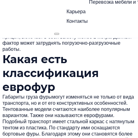
Перевозка мебели и 
направлению движения транспорта.
Карьера
Высота автомобиля составляет около 2,45 — 2,7 м.
Однако также существуют автомобили с низкой посадкой.
Контакты
Они предназначены для того, чтобы транспортировать
грузы высотой до 2-3 метров. Подобное ТС, а именно его
прицеп, включает в себя высоту менее 1 метра. Данный
фактор может затруднять погрузочно-разгрузочные
работы.
Какая есть
классификация
еврофур
Габариты груза фуры
могут изменяться не только от вида
транспорта, но и от его конструктивных особенностей.
Тентованные модели считаются наиболее популярным
вариантом. Также они называются еврофурами.
Подобный транспорт имеет стальной каркас с натянутым
тентом из пластика. По стандарту ими оснащаются
бортовые фуры. Благодаря этому они становятся более