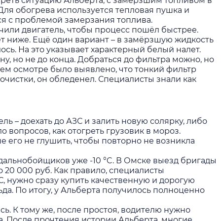
треть ситуацию Альберта, с замерзшим топливом в
. Для обогрева используется тепловая пушка и
тся с проблемой замерзания топлива.
ючили двигатель, чтобы процесс пошёл быстрее.
т ниже. Ещё один вариант – в замёрзшую жидкость
ось. На это указывает характерный белый налет.
у, но не до конца. Добраться до фильтра можно, но
нем осмотре было выявлено, что тонкий фильтр
очистки, он обледенел. Специалисты знали как
ь – доехать до АЗС и залить новую солярку, либо
 вопросов, как отогреть грузовик в мороз.
е его не глушить, чтобы повторно не возникла
альнобойщиков уже -10 °C. В Омске выезд бригады
о 20 000 руб. Как правило, специалисты
, нужно сразу купить качественную и дорогую
а. По итогу, у Альберта получилось полноценно
ь. К тому же, после простоя, водителю нужно
ча. После прочтения истории Альберта, многие