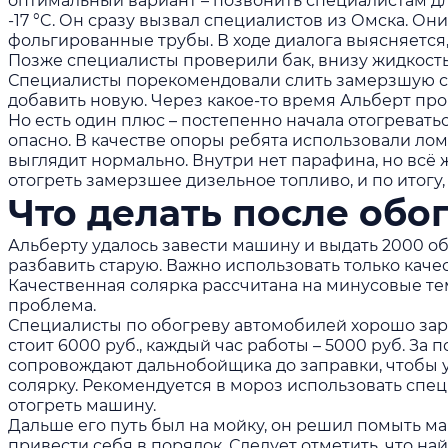
оптимальный вариант – позвонить специалистам дл
-17 °C. Он сразу вызвал специалистов из Омска. Он
фольгированные трубы. В ходе диалога выясняется
Позже специалисты проверили бак, внизу жидкость 
Специалисты порекомендовали слить замерзшую сол
добавить новую. Через какое-то время Альберт пров
Но есть один плюс – постепенно начала отогревать
опасно. В качестве опоры ребята использовали ло
выглядит нормально. Внутри нет парафина, но всё 
отогреть замерзшее дизельное топливо, и по итогу
Что делать после обо
Альберту удалось завести машину и выдать 2000 обо
разбавить старую. Важно использовать только каче
Качественная солярка рассчитана на минусовые тем
проблема.
Специалисты по обогреву автомобилей хорошо зара
стоит 6000 руб., каждый час работы – 5000 руб. За
сопровождают дальнобойщика до заправки, чтобы у
солярку. Рекомендуется в мороз использовать спе
отогреть машину.
Дальше его путь был на мойку, он решил помыть ма
привести себя в порядок. Следует отметить, что на