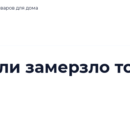
оваров для дома
сли замерзло т