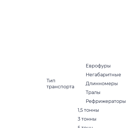
Поиск
г
и уточните
Еврофуры
Негабаритные
Тип
Длинномеры
транспорта
еры
Тралы
X
Рефрижераторы
1,5 тонны
3 тонны
5 тонн