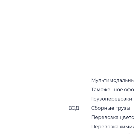
грузоперевозок
Существует несколько правил успешной
грузоперевозки. При их соблюдении компания
может гарантировать сохранность груза и
соблюдение сроков. Первое правило относится к
клиенту, во время оформления заказа нужно
соблюдать срок подачи заявки, особенно, если
обращаетесь в компанию впервые. Минимальный
срок – пять дней. Если груз нестандартный и
габаритный, то следует обращаться ещё раньше.
Транспортная компания должна подобрать
подходящий автомобиль под ваши запросы. В
Мультимодальны
периоды повышенной нагрузки сроки доставки
могут сдвигаться, так как весь персонал и
Таможенное оф
транспорт будут заняты другими заказами.
Второе правило относится к стоимости доставки.
Грузоперевозки
Помните, что в сезон высокого спроса цена
ВЭД
Сборные грузы
возможно будет выше. За расчётом можно
обратиться к менеджерам транспортной
Перевозка цвето
компании Адамос Логистик. Для точного расчёта
Перевозка хими
необходимо знать: